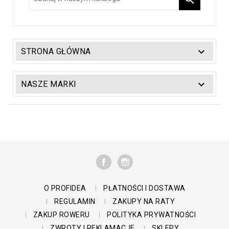

STRONA GŁÓWNA

NASZE MARKI
FACEBOOK
INSTAGRAM
O PROFIDEA
PŁATNOŚCI I DOSTAWA
REGULAMIN
ZAKUPY NA RATY
ZAKUP ROWERU
POLITYKA PRYWATNOŚCI
ZWROTY I REKLAMACJE
SKLEPY