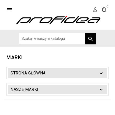
0


MARKI

STRONA GŁÓWNA

NASZE MARKI