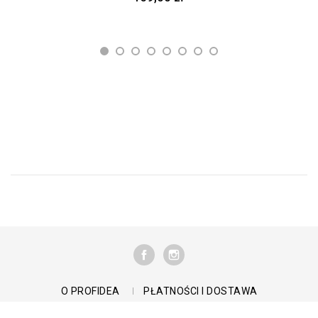
FACEBOOK
INSTAGRAM
O PROFIDEA
PŁATNOŚCI I DOSTAWA
REGULAMIN
ZAKUPY NA RATY