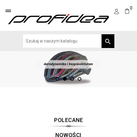
0


POLECANE
NOWOŚCI