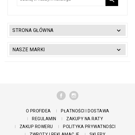

STRONA GŁÓWNA

NASZE MARKI
FACEBOOK
INSTAGRAM
O PROFIDEA
PŁATNOŚCI I DOSTAWA
REGULAMIN
ZAKUPY NA RATY
ZAKUP ROWERU
POLITYKA PRYWATNOŚCI
ZWROTY I REKLAMACJE
SKLEPY