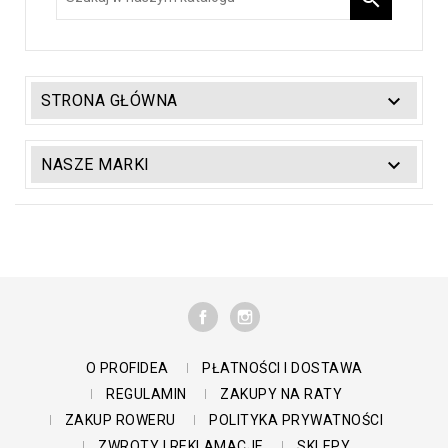

STRONA GŁÓWNA

NASZE MARKI
FACEBOOK
INSTAGRAM
O PROFIDEA
PŁATNOŚCI I DOSTAWA
REGULAMIN
ZAKUPY NA RATY
ZAKUP ROWERU
POLITYKA PRYWATNOŚCI
ZWROTY I REKLAMACJE
SKLEPY