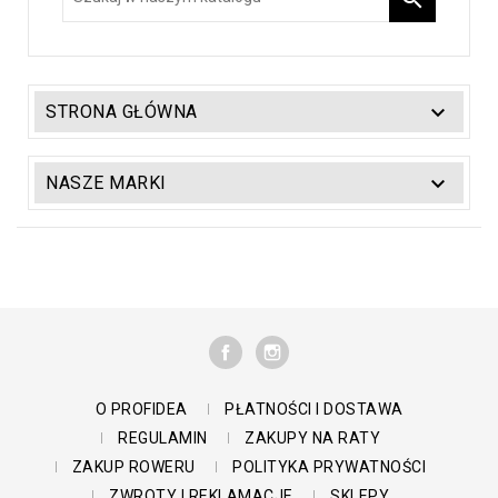

STRONA GŁÓWNA

NASZE MARKI
FACEBOOK
INSTAGRAM
O PROFIDEA
PŁATNOŚCI I DOSTAWA
REGULAMIN
ZAKUPY NA RATY
ZAKUP ROWERU
POLITYKA PRYWATNOŚCI
ZWROTY I REKLAMACJE
SKLEPY