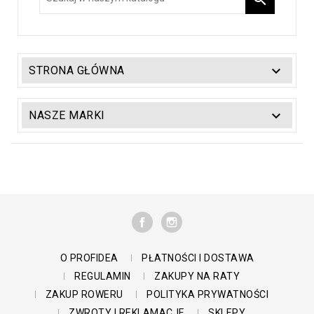

STRONA GŁÓWNA

NASZE MARKI
FACEBOOK
INSTAGRAM
O PROFIDEA
PŁATNOŚCI I DOSTAWA
REGULAMIN
ZAKUPY NA RATY
ZAKUP ROWERU
POLITYKA PRYWATNOŚCI
ZWROTY I REKLAMACJE
SKLEPY