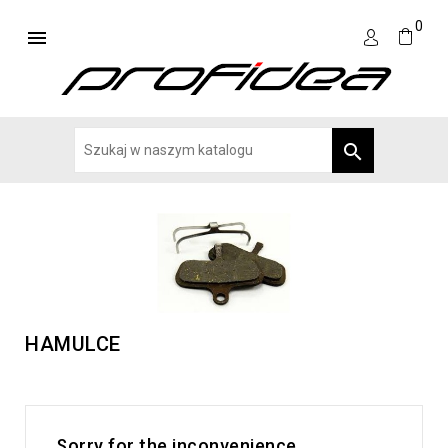
0


HAMULCE
Sorry for the inconvenience.