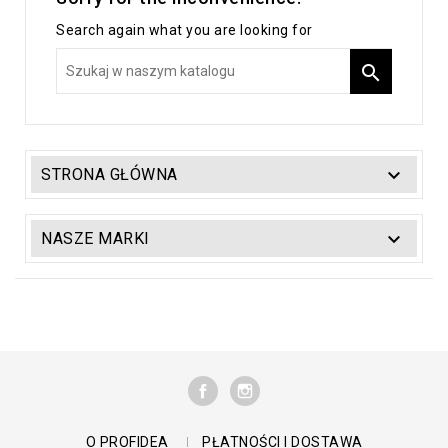
Search again what you are looking for


STRONA GŁÓWNA

NASZE MARKI
FACEBOOK
INSTAGRAM
O PROFIDEA
PŁATNOŚCI I DOSTAWA