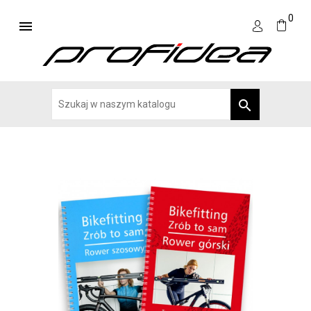
0

