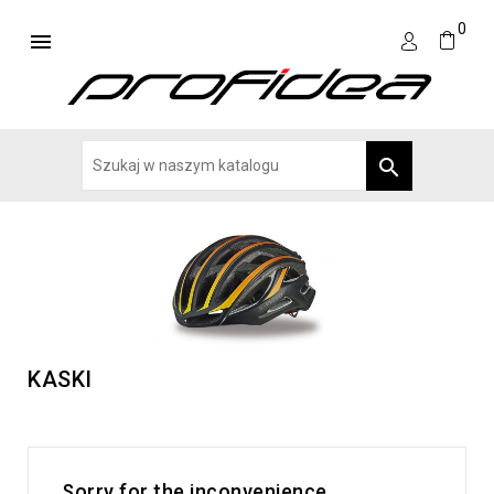
0


KASKI
Sorry for the inconvenience.