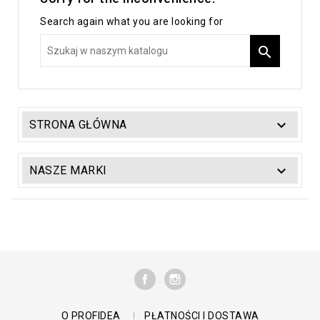
Search again what you are looking for


STRONA GŁÓWNA

NASZE MARKI
FACEBOOK
INSTAGRAM
O PROFIDEA
PŁATNOŚCI I DOSTAWA